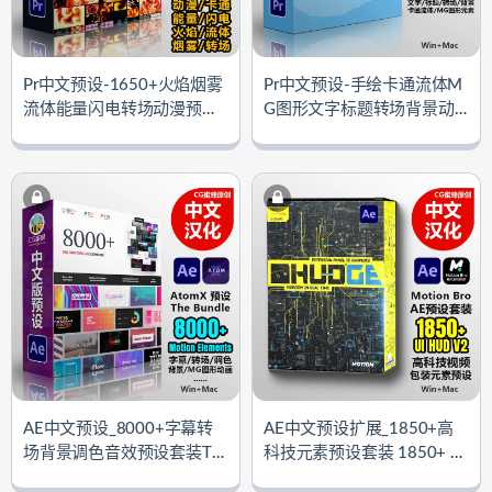
Pr中文预设-1650+火焰烟雾
Pr中文预设-手绘卡通流体M
流体能量闪电转场动漫预设F
G图形文字标题转场背景动
X Monster-Premium PackV1.
画预设包 Pretty Sweet For P
1 (Motion Bro 4.0.4扩展)
R V2 (Motion Bro 4.0.4扩展)
AE中文预设_8000+字幕转
AE中文预设扩展_1850+高
场背景调色音效预设套装Th
科技元素预设套装 1850+ UI
e Bundle – 8000+ Motion El
HUD V2（Motion Bro 4.0.4