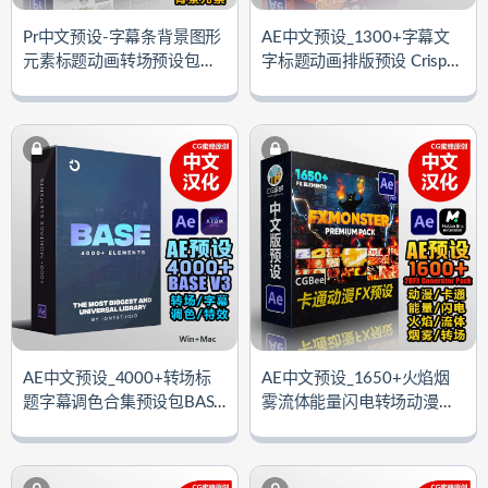
Pr中文预设-字幕条背景图形
AE中文预设_1300+字幕文
元素标题动画转场预设包Mo
字标题动画排版预设 CrispyT
Pack – Motion Graphics Pac
ype V1.5（AtomX扩展）
k for Premiere Pro (Motion B
ro 4.0.4扩展)
AE中文预设_4000+转场标
AE中文预设_1650+火焰烟
题字幕调色合集预设包BASE
雾流体能量闪电转场动漫预
V3（AtomX扩展）
设 FX Monster-Premium Pac
k For AE V1.1 （Motion Bro
4.0.4扩展）