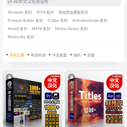
AE中文汉化预设库
AEviewer 系列
RTFX 系列
其他预设模板系列
Premium Builder 系列
CGBee 系列
AnimationStudio 系列
AtomX 系列
MYFX 系列
Motion Factory 系列
Motion Bro 系列
发布日期
修改时间
评论数量
随机
热度