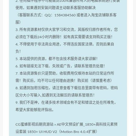
2. 任何插件程序不可能做到100%兼容所有人的电脑系统进行安装
使用，如果遇到安装问题请主动联系客服协助解决
（客服联系方式：QQ：1584384560 或者进入淘宝店铺联系客
服）
3. 所有资源素材仅供大家学习和交流，其版权归原作者所有，您
必须在下载后24小时内删除！如有真实需要请支持购买正版！
4. 不得使用于非法商业用途，不得违反国家法律。否则后果自
负！
5. 本站提供的资源，都不包含技术服务请大家谅解！
6. 如有链接无法下载、失效或广告，请联系管理员处理！
7. 本站资源售价只是赞助，收取费用仅维持本站的日常运作所
需！购买后，均不可以任何理由退换！购买前（请慎重考虑）
8. 如遇到加密压缩包，请注意查看下载信息里面带有密码，密码
区分大小写输入,如遇到无法解压的请联系管理员！
9. 我们不是神，在诸多技术领域会有不足和错误之处在所难免，
希望大家能够批评指出。
CG蜜蜂影视后期资源站
»
AE中文预设扩展_1850+高科技元素预
设套装 1850+ UI HUD V2（Motion Bro 4.0.4扩展）