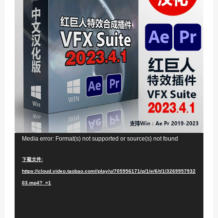
视
Media error: Format(s) not supported or source(s) not found
频
下载文件:
播
https://cloud.video.taobao.com//play/u/705956171/p/1/e/6/t/1/3269957932
放
03.mp4?_=1
器