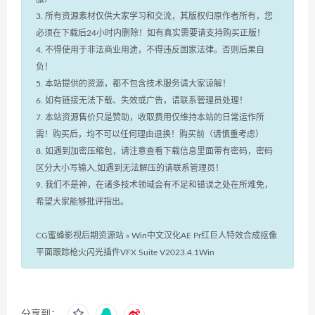
3. 所有资源素材仅供大家学习和交流，其版权归原作者所有，您
必须在下载后24小时内删除！如有真实需要请支持购买正版！
4. 不得使用于非法商业用途，不得违反国家法律。否则后果自
负！
5. 本站提供的资源，都不包含技术服务请大家谅解！
6. 如有链接无法下载、失效或广告，请联系管理员处理！
7. 本站资源售价只是赞助，收取费用仅维持本站的日常运作所
需！购买后，均不可以任何理由退换！购买前（请慎重考虑）
8. 如遇到加密压缩包，请注意查看下载信息里面带有密码，密码
区分大小写输入,如遇到无法解压的请联系管理员！
9. 我们不是神，在诸多技术领域会有不足和错误之处在所难免，
希望大家能够批评指出。
CG蜜蜂影视后期资源站
»
Win中文汉化AE Pr红巨人特效合成抠像
平面跟踪枪火闪光插件VFX Suite V2023.4.1Win
分享到：