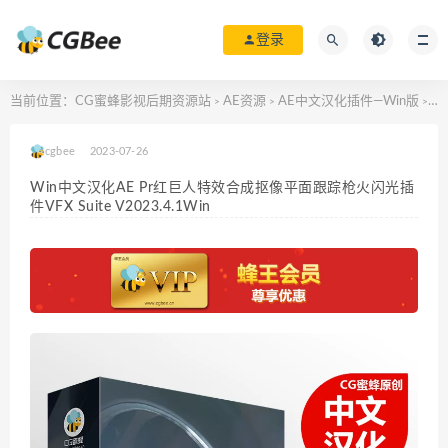
登录
当前位置：
CG蜜蜂影视后期资源站
AE资源
AE中文汉化插件—Win版
Wi
>
>
>
cgbee
2023-07-26
Win中文汉化AE Pr红巨人特效合成抠像平面跟踪枪火闪光插
件VFX Suite V2023.4.1Win