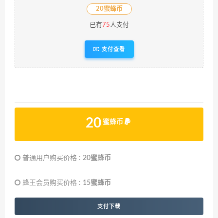
20蜜蜂币
已有
75
人支付
支付查看
20
蜜蜂币
普通用户购买价格 :
20蜜蜂币
蜂王会员购买价格 :
15蜜蜂币
支付下载