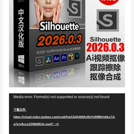
视
Media error: Format(s) not supported or source(s) not found
频
下载文件:
播
https://cloud.video.taobao.com/vod/AjwCbQkMA8sRpYo5MWvUbkv7d-
放
a7eiy8ccs22NbMXUg.mp4?_=1
器