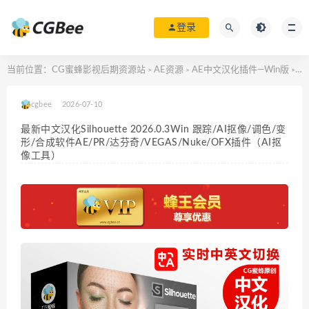
登录
当前位置：
CG蜜蜂影视后期资源站
AE资源
AE中文汉化插件—Win版
最新
>
>
>
cgbee
2026-07-10
最新中文汉化Silhouette 2026.0.3Win 跟踪/AI抠像/调色/变
形/合成软件AE/PR/达芬奇/VEGAS/Nuke/OFX插件（AI抠
像工具）