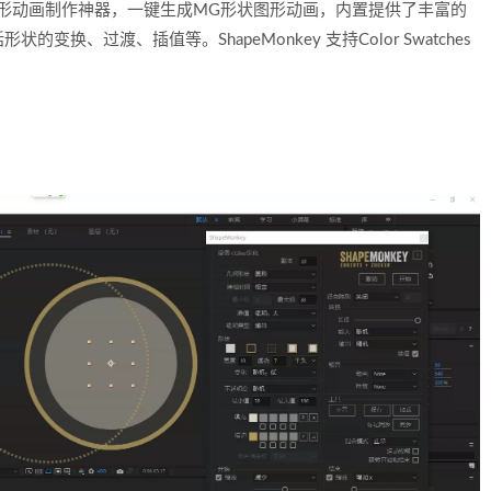
个脚本，MG图形动画制作神器，一键生成MG形状图形动画，内置提供了丰富的
、过渡、插值等。ShapeMonkey 支持Color Swatches