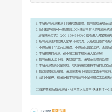
1. 本站所有资源来源于网络收集整理，如有侵权请联系我们处理！
2. 任何插件程序不可能做到100%兼容所有人的电脑系
（客服联系方式：QQ：1584384560 或者进入淘宝店
3. 所有资源素材仅供大家学习和交流，其版权归原作者
4. 不得使用于非法商业用途，不得违反国家法律。否则后
5. 本站提供的资源，都不包含技术服务请大家谅解！
6. 如有链接无法下载、失效或广告，请联系管理员处理！
7. 本站资源售价只是赞助，收取费用仅维持本站的日常
8. 如遇到加密压缩包，请注意查看下载信息里面带有密
9. 我们不是神，在诸多技术领域会有不足和错误之处在
CG蜜蜂影视后期资源站
»
AE中文汉化脚本-快速制作MG形状图
cgbee
蜂王