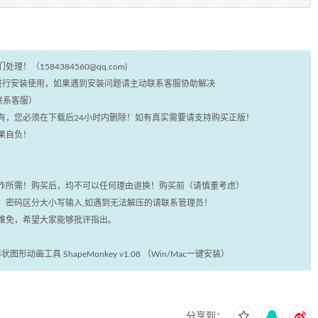
（1584384560@qq.com)
统进行安装使用，如果遇到安装问题请主动联系客服协助解决
铺联系客服）
所有，您必须在下载后24小时内删除！如有真实需要请支持购买正版！
果自负！
运作所需！购买后，均不可以任何理由退换！购买前（请慎重考虑）
码，密码区分大小写输入,如遇到无法解压的请联系管理员！
所难免，希望大家能够批评指出。
形动画工具 ShapeMonkey v1.08 （Win/Mac一键安装）
分享到：