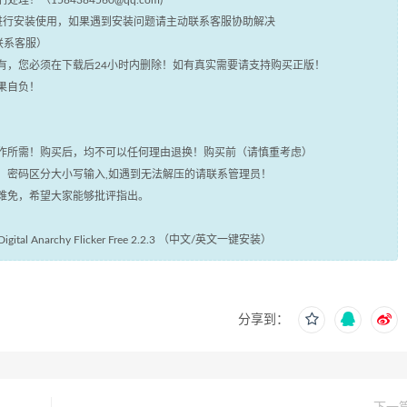
（1584384560@qq.com)
统进行安装使用，如果遇到安装问题请主动联系客服协助解决
铺联系客服）
所有，您必须在下载后24小时内删除！如有真实需要请支持购买正版！
果自负！
运作所需！购买后，均不可以任何理由退换！购买前（请慎重考虑）
码，密码区分大小写输入,如遇到无法解压的请联系管理员！
所难免，希望大家能够批评指出。
 Anarchy Flicker Free 2.2.3 （中文/英文一键安装）
分享到：