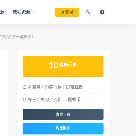
资源
教程资源
登录
.3 （中文/英文一键安装）
10
蜜蜂币
普通用户购买价格 :
10蜜蜂币
蜂王会员购买价格 :
5蜜蜂币
支付下载
淘宝购买