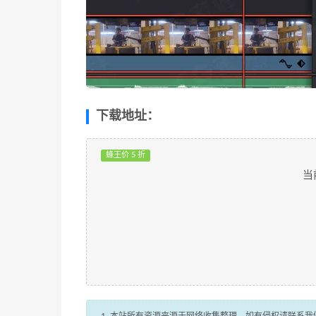
下载地址：
蜂王价 5 折
当