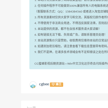
1. 本站所有资源来源于网络收集整理，如有侵权请联系我们处理！
2. 任何插件程序不可能做到100%兼容所有人的电脑系
（客服联系方式：QQ：1584384560 或者进入淘宝店
3. 所有资源素材仅供大家学习和交流，其版权归原作者
4. 不得使用于非法商业用途，不得违反国家法律。否则后
5. 本站提供的资源，都不包含技术服务请大家谅解！
6. 如有链接无法下载、失效或广告，请联系管理员处理！
7. 本站资源售价只是赞助，收取费用仅维持本站的日常
8. 如遇到加密压缩包，请注意查看下载信息里面带有密
9. 我们不是神，在诸多技术领域会有不足和错误之处在
CG蜜蜂影视后期资源站
»
Win中文汉化达芬奇去闪烁插件Digital
cgbee
蜂王