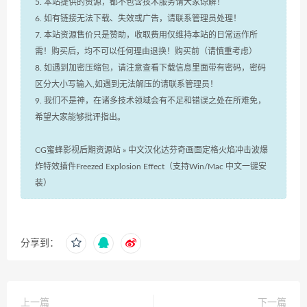
5. 本站提供的资源，都不包含技术服务请大家谅解！
6. 如有链接无法下载、失效或广告，请联系管理员处理！
7. 本站资源售价只是赞助，收取费用仅维持本站的日常运作所
需！购买后，均不可以任何理由退换！购买前（请慎重考虑）
8. 如遇到加密压缩包，请注意查看下载信息里面带有密码，密码
区分大小写输入,如遇到无法解压的请联系管理员！
9. 我们不是神，在诸多技术领域会有不足和错误之处在所难免，
希望大家能够批评指出。
CG蜜蜂影视后期资源站
»
中文汉化达芬奇画面定格火焰冲击波爆
炸特效插件Freezed Explosion Effect（支持Win/Mac 中文一键安
装）
分享到：
上一篇
下一篇