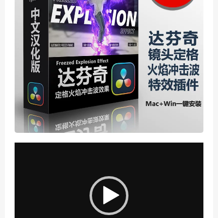
视
频
播
放
器