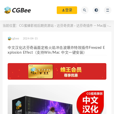
登录
当前位置：
CG蜜蜂影视后期资源站
达芬奇资源
达芬奇插件 — Mac版
中文
>
>
>
cgbee
2024-04-15
中文汉化达芬奇画面定格火焰冲击波爆炸特效插件Freezed E
xplosion Effect（支持Win/Mac 中文一键安装）