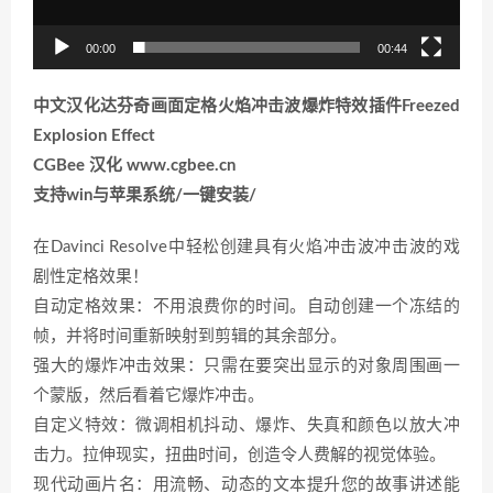
00:00
00:44
中文汉化达芬奇画面定格火焰冲击波爆炸特效插件Freezed
Explosion Effect
CGBee 汉化 www.cgbee.cn
支持win与苹果系统/一键安装/
在Davinci Resolve中轻松创建具有火焰冲击波冲击波的戏
剧性定格效果！
自动定格效果：不用浪费你的时间。自动创建一个冻结的
帧，并将时间重新映射到剪辑的其余部分。
强大的爆炸冲击效果：只需在要突出显示的对象周围画一
个蒙版，然后看着它爆炸冲击。
自定义特效：微调相机抖动、爆炸、失真和颜色以放大冲
击力。拉伸现实，扭曲时间，创造令人费解的视觉体验。
现代动画片名：用流畅、动态的文本提升您的故事讲述能