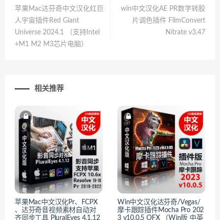
苹果Mac达芬奇中文汉化红巨
win中文汉化AE PR数字转胶
人宇宙插件Red Giant
片调色插件 FilmConvert
Universe 2024.1 （支持Intel
Nitrate v3.47
+M1 M2 M3芯片电脑）
相关推荐
苹果Mac中文汉化Pr、FCPX
Win中文汉化达芬奇/Vegas/
、达芬奇音视频素材自动对
摩卡跟踪插件Mocha Pro 202
齐同步工具 PluralEyes 4.1.12
3 v10.0.5 OFX （Win版 中英