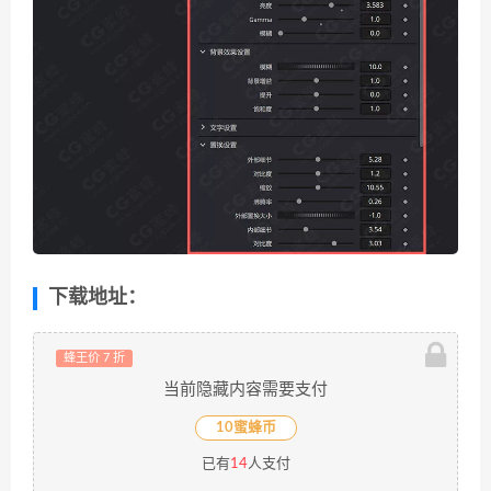
下载地址：
蜂王价 7 折
当前隐藏内容需要支付
10蜜蜂币
已有
14
人支付