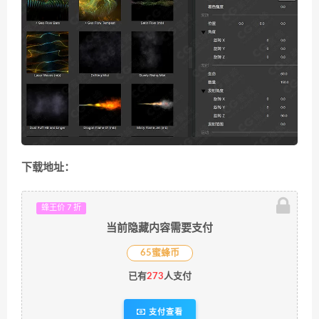
下载地址：
蜂王价 7 折
当前隐藏内容需要支付
65蜜蜂币
已有
273
人支付
支付查看