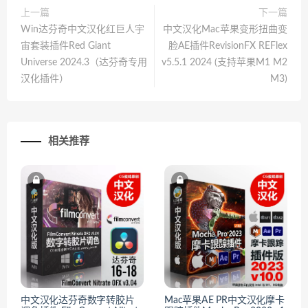
上一篇
下一篇
Win达芬奇中文汉化红巨人宇
中文汉化Mac苹果变形扭曲变
宙套装插件Red Giant
脸AE插件RevisionFX REFlex
Universe 2024.3（达芬奇专用
v5.5.1 2024 (支持苹果M1 M2
汉化插件）
M3)
相关推荐
中文汉化达芬奇数字转胶片
Mac苹果AE PR中文汉化摩卡