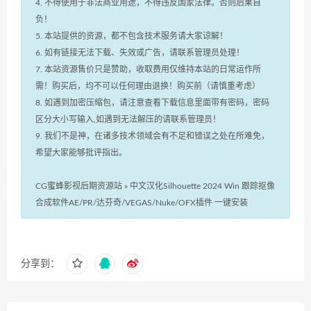
4. 不得使用于非法商业用途，不得违反国家法律。否则后果自
负！
5. 本站提供的资源，都不包含技术服务请大家谅解！
6. 如有链接无法下载、失效或广告，请联系管理员处理！
7. 本站资源售价只是赞助，收取费用仅维持本站的日常运作所
需！购买后，均不可以任何理由退换！购买前（请慎重考虑）
8. 如遇到加密压缩包，请注意查看下载信息里面带有密码，密码
区分大小写输入,如遇到无法解压的请联系管理员！
9. 我们不是神，在诸多技术领域会有不足和错误之处在所难免，
希望大家能够批评指出。
CG蜜蜂影视后期资源站
»
中文汉化Silhouette 2024 Win 跟踪抠像
合成软件AE/PR/达芬奇/VEGAS/Nuke/OFX插件 一键安装
分享到：