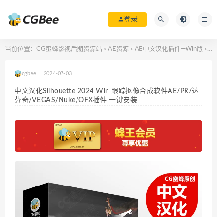
登录
当前位置：
CG蜜蜂影视后期资源站
AE资源
AE中文汉化插件—Win版
中文
>
>
>
cgbee
2024-07-03
中文汉化Silhouette 2024 Win 跟踪抠像合成软件AE/PR/达
芬奇/VEGAS/Nuke/OFX插件 一键安装