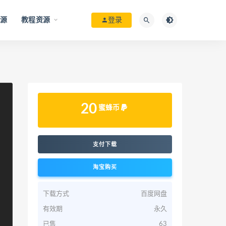
资源
教程资源
登录
20
蜜蜂币
支付下载
淘宝购买
下载方式
百度网盘
有效期
永久
已售
63