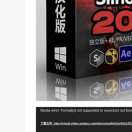
视
Media error: Format(s) not supported or source(s) not fou
频
下载文件: http://cloud.video.taobao.com/play/u/null/p/1/e/6/t/1
播
放