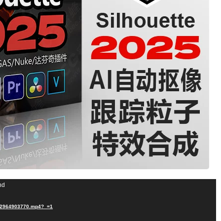
nd
/522964903770.mp4?_=1