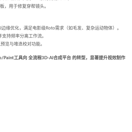
清洁底板，用于修复穿帮镜头。
AI边缘优化，满足电影级Roto需求（如毛发、复杂运动物体）。
瑕疵并支持频率分离工作流。
分色预览与堆迭校对功能。
统Roto/Paint工具向 ‌全流程3D-AI合成平台‌ 的转型，显著提升视效制作