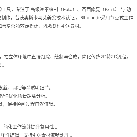
工具，专注于 ‌高级遮罩绘制（Roto）‌、‌画面修复（Paint）‌ 与 ‌动
作，曾获奥斯卡与艾美奖技术认证 。Silhouette采用节点式工作
性编辑与复杂特效链搭建，流畅处理4K+素材。
 3D文件‌，在立体环境中直接跟踪、绘制与合成，简化传统2D转3D流程。
 。
准处理发丝、羽毛等半透明细节。
置遮罩控件优化场景距离分析。
形区域，保持绘画过程自然流畅。
点组，简化工作流并提升复用性 。
破坏性编辑，支持4K+素材流畅处理 。