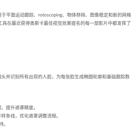
用于平面运动跟踪、rotoscoping、物体移除、图像稳定和新的网格
 的工具在最近获得奥斯卡最佳视觉效果提名的每一部影片中都发挥了
镜头并识别所有出现的人脸，为每张脸生成椭圆轮廓和基础跟踪数
洞，提升遮罩精度。
参考样条线，优化遮罩调整流程。
持。‌