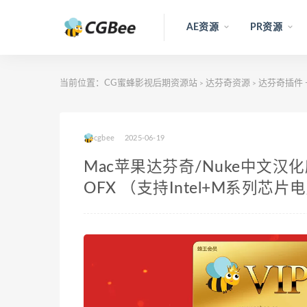
AE资源
PR资源
当前位置：
CG蜜蜂影视后期资源站
达芬奇资源
达芬奇插件 —
>
>
cgbee
2025-06-19
Mac苹果达芬奇/Nuke中文汉化摩卡
OFX （支持Intel+M系列芯片