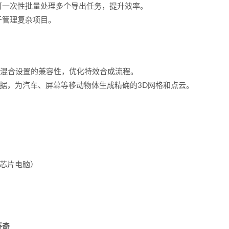
并可一次性批量处理多个导出任务，提升效率。
于管理复杂项目。
ha图层名称和混合设置的兼容性，优化特效合成流程。
h跟踪数据，为汽车、屏幕等移动物体生成精确的3D网格和点云。
。
-M4芯片电脑）
芬奇