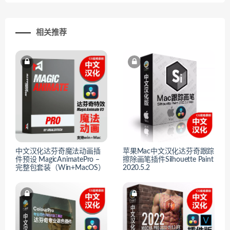
相关推荐
中文汉化达芬奇魔法动画插
苹果Mac中文汉化达芬奇跟踪
件预设 MagicAnimatePro –
擦除画笔插件Silhouette Paint
完整包套装（Win+MacOS）
2020.5.2