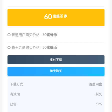
60
蜜蜂币
普通用户购买价格 :
60蜜蜂币
蜂王会员购买价格 :
50蜜蜂币
支付下载
淘宝购买
下载方式
百度网盘
有效期
永久
已售
125