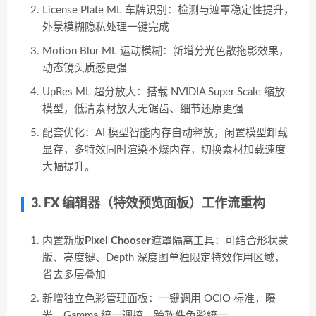
License Plate ML 车牌识别：检测与遮罩稳定性提升，
外景模糊隐私处理一键完成
Motion Blur ML 运动模糊：新增分光色散拖影效果，
动态镜头质感更强
UpRes ML 超分放大：搭载 NVIDIA Super Scale 缩放
模型，低清素材放大无锯齿、细节还原更强
配套优化：AI 模型智能内存自动释放，闲置模型卸载
显存，多特效同时渲染不爆内存，切换素材加载速度
大幅提升。
3. FX 编辑器（特效预览面板）工作流重构
内置新版
Pixel Chooser
遮罩隔离工具：可结合形状蒙
版、亮度键、Depth 深度图单独限定特效作用区域，
省去多层叠加
新增独立色彩管理面板：一键调用 OCIO 标准，曝
光、Gamma 统一调控，跨软件色彩统一