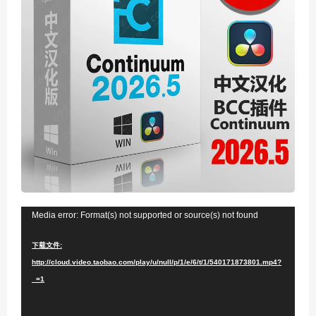
视
Media error: Format(s) not supported or source(s) not found
频
下载文件:
播
http://cloud.video.taobao.com/play/u/null/p/1/e/6/t/1/540171873801.mp4?
放
_=1
器