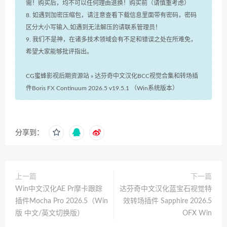
需！购买后，均不可以任何理由退换！购买前（请慎重考虑）
8. 如遇到加密压缩包，请注意查看下载信息里面带有密码，密码
区分大小写输入,如遇到无法解压的请联系管理员！
9. 我们不是神，在诸多技术领域会有不足和错误之处在所难免，
希望大家能够批评指出。
CG蜜蜂影视后期资源站
»
达芬奇中文汉化BCC视觉合集和转场插
件Boris FX Continuum 2026.5 v19.5.1 （Win系统版本）
分享到：
上一篇
下一篇
Win中文汉化AE Pr摩卡跟踪
达芬奇中文汉化蓝宝石视觉特
插件Mocha Pro 2026.5（Win
效转场插件 Sapphire 2026.5
版 中文/英文切换版）
OFX Win