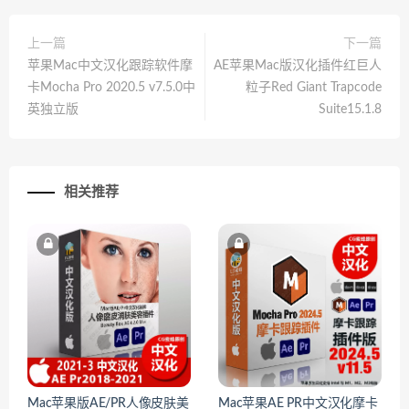
上一篇
下一篇
苹果Mac中文汉化跟踪软件摩
AE苹果Mac版汉化插件红巨人
卡Mocha Pro 2020.5 v7.5.0中
粒子Red Giant Trapcode
英独立版
Suite15.1.8
相关推荐
Mac苹果版AE/PR人像皮肤美
Mac苹果AE PR中文汉化摩卡