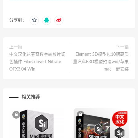
分享到：
上一篇
下一篇
中文汉化达芬奇数字转胶片调
Element 3D模型包10辆高质
色插件 FilmConvert Nitrate
量汽车E3D模型预设win/苹果
OFX3.04 Win
mac一键安装
相关推荐