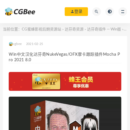
登录
当前位置：
CG蜜蜂影视后期资源站
达芬奇资源
达芬奇插件 — Win版
Wi
>
>
>
cgbee
2021-02-25
Win中文汉化达芬奇NukeVegas/OFX摩卡跟踪插件Mocha P
ro 2021 8.0