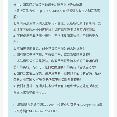
使用，如果遇到安装问题请主动联系客服协助解决
（客服联系方式：QQ：1584384560 或者进入淘宝店铺联系客
服）
3. 所有资源素材仅供大家学习和交流，其版权归原作者所有，您
必须在下载后24小时内删除！如有真实需要请支持购买正版！
4. 不得使用于非法商业用途，不得违反国家法律。否则后果自
负！
5. 本站提供的资源，都不包含技术服务请大家谅解！
6. 如有链接无法下载、失效或广告，请联系管理员处理！
7. 本站资源售价只是赞助，收取费用仅维持本站的日常运作所
需！购买后，均不可以任何理由退换！购买前（请慎重考虑）
8. 如遇到加密压缩包，请注意查看下载信息里面带有密码，密码
区分大小写输入,如遇到无法解压的请联系管理员！
9. 我们不是神，在诸多技术领域会有不足和错误之处在所难免，
希望大家能够批评指出。
CG蜜蜂影视后期资源站
»
Win中文汉化达芬奇NukeVegas/OFX摩
卡跟踪插件Mocha Pro 2021 8.0