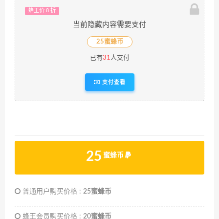
蜂王价 8 折
当前隐藏内容需要支付
25蜜蜂币
已有
31
人支付
支付查看
25
蜜蜂币
普通用户购买价格 :
25蜜蜂币
蜂王会员购买价格 :
20蜜蜂币