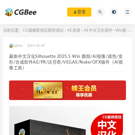
登录
当前位置：
CG蜜蜂影视后期资源站
AE资源
AE中文汉化插件—Win版
最新
>
>
>
cgbee
2025-10-04
最新中文汉化Silhouette 2025.5 Win 跟踪/AI抠像/调色/变
形/合成软件AE/PR/达芬奇/VEGAS/Nuke/OFX插件（AI抠
像工具）