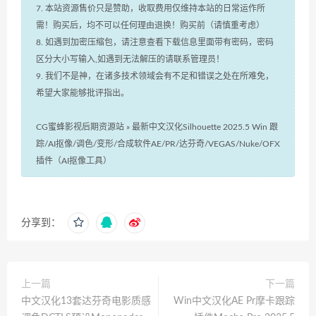
7. 本站资源售价只是赞助，收取费用仅维持本站的日常运作所
需！购买后，均不可以任何理由退换！购买前（请慎重考虑）
8. 如遇到加密压缩包，请注意查看下载信息里面带有密码，密码
区分大小写输入,如遇到无法解压的请联系管理员！
9. 我们不是神，在诸多技术领域会有不足和错误之处在所难免，
希望大家能够批评指出。
CG蜜蜂影视后期资源站
»
最新中文汉化Silhouette 2025.5 Win 跟
踪/AI抠像/调色/变形/合成软件AE/PR/达芬奇/VEGAS/Nuke/OFX
插件（AI抠像工具）
分享到：
上一篇
下一篇
中文汉化13套达芬奇电影质感
Win中文汉化AE Pr摩卡跟踪