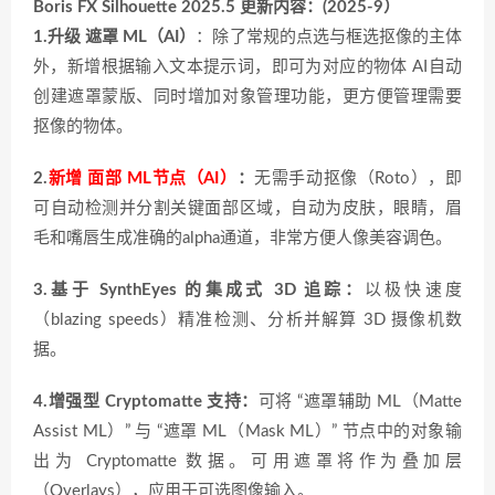
Boris FX Silhouette 2025‌.5 更新内容：(2025-9）
1.升级 遮罩 ML（AI）
：除了常规的点选与框选抠像的主体
外，新增根据输入文本提示词，即可为对应的物体 AI自动
创建遮罩蒙版、同时增加对象管理功能，更方便管理需要
抠像的物体。
2.
新增 面部 ML节点（AI）
：
无需手动抠像（Roto），即
可自动检测并分割关键面部区域，自动为皮肤，眼睛，眉
毛和嘴唇生成准确的alpha通道，非常方便人像美容调色。
3.基于 SynthEyes 的集成式 3D 追踪：
以极快速度
（blazing speeds）精准检测、分析并解算 3D 摄像机数
据。
4.增强型 Cryptomatte 支持：
可将 “遮罩辅助 ML（Matte
Assist ML）” 与 “遮罩 ML（Mask ML）” 节点中的对象输
出为 Cryptomatte 数据。可用遮罩将作为叠加层
（Overlays），应用于可选图像输入。