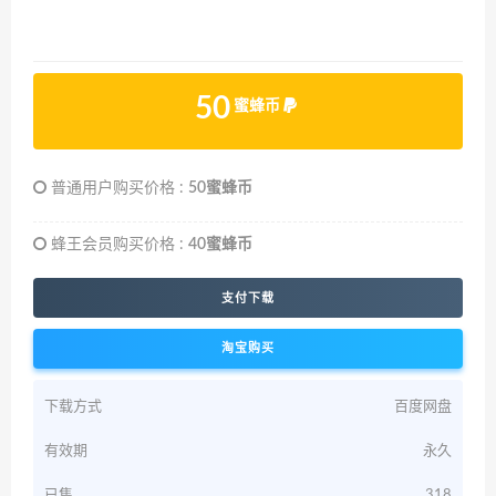
50
蜜蜂币
普通用户购买价格 :
50蜜蜂币
蜂王会员购买价格 :
40蜜蜂币
支付下载
淘宝购买
下载方式
百度网盘
有效期
永久
已售
318