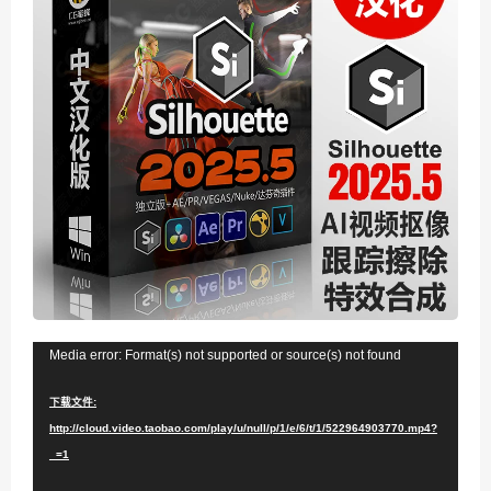
视
Media error: Format(s) not supported or source(s) not found
频
下载文件:
播
http://cloud.video.taobao.com/play/u/null/p/1/e/6/t/1/522964903770.mp4?
放
_=1
器