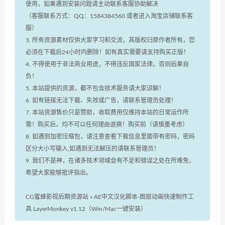
使用，如果遇到安装问题请主动联系客服协助解决
（客服联系方式：QQ：1584384560 或者进入淘宝店铺联系客
服）
3. 所有资源素材仅供大家学习和交流，其版权归原作者所有，您
必须在下载后24小时内删除！如有真实需要请支持购买正版！
4. 不得使用于非法商业用途，不得违反国家法律。否则后果自
负！
5. 本站提供的资源，都不包含技术服务请大家谅解！
6. 如有链接无法下载、失效或广告，请联系管理员处理！
7. 本站资源售价只是赞助，收取费用仅维持本站的日常运作所
需！购买后，均不可以任何理由退换！购买前（请慎重考虑）
8. 如遇到加密压缩包，请注意查看下载信息里面带有密码，密码
区分大小写输入,如遇到无法解压的请联系管理员！
9. 我们不是神，在诸多技术领域会有不足和错误之处在所难免，
希望大家能够批评指出。
CG蜜蜂影视后期资源站
»
AE中文汉化脚本-图层动画快速制作工
具 LayerMonkey v1.12（Win/Mac一键安装）