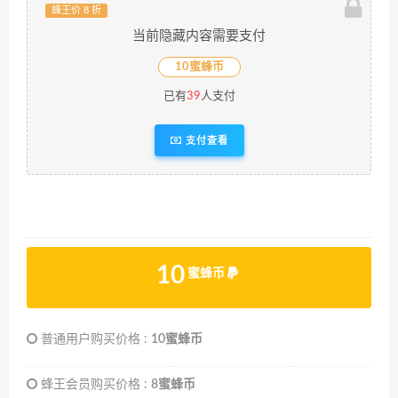
蜂王价 8 折
当前隐藏内容需要支付
10蜜蜂币
已有
39
人支付
支付查看
10
蜜蜂币
普通用户购买价格 :
10蜜蜂币
蜂王会员购买价格 :
8蜜蜂币