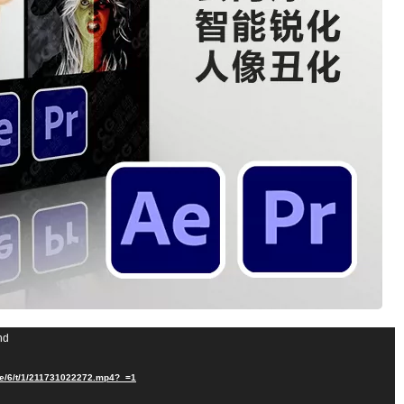
nd
/e/6/t/1/211731022272.mp4?_=1