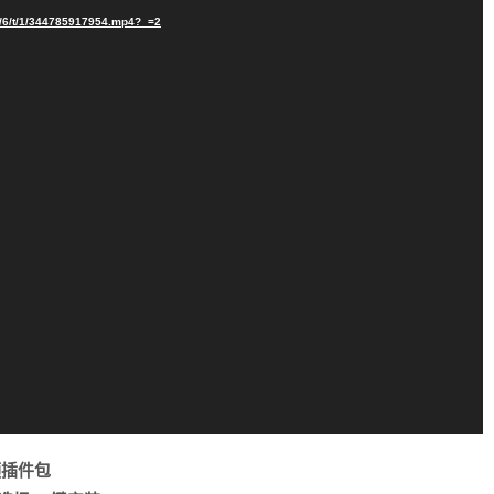
e/6/t/1/344785917954.mp4?_=2
频插件包