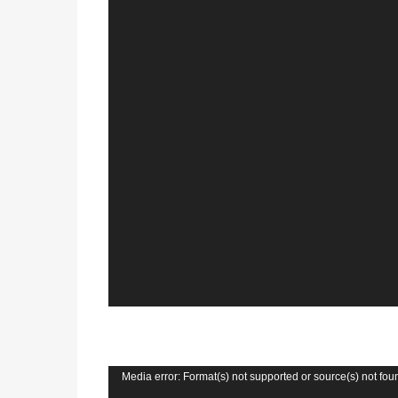
器
视
Media error: Format(s) not supported or source(s) not fou
频