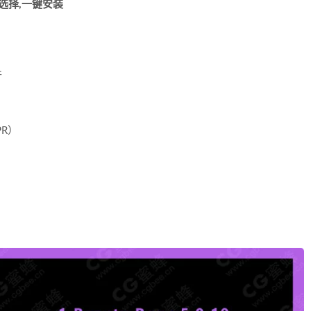
文/英文选择,一键安装
件
PR）