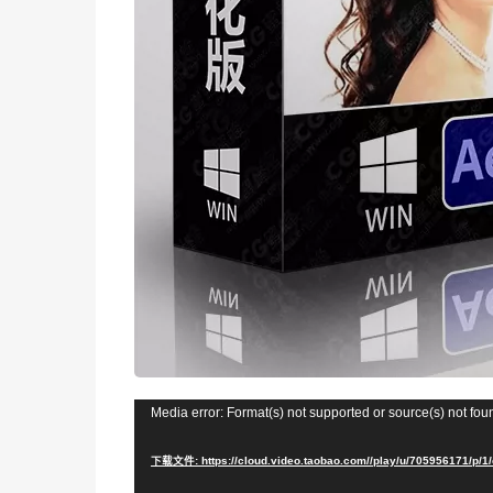
视
Media error: Format(s) not supported or source(s) not fou
频
下载文件: https://cloud.video.taobao.com//play/u/705956171/p/1
播
放