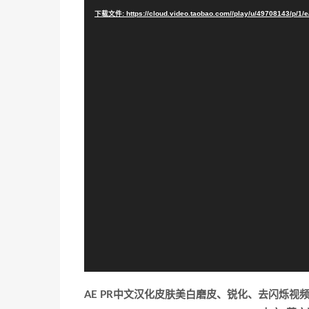
下载文件: https://cloud.video.taobao.com//play/u/49708143/p/1/
播
放
器
AE PR中文汉化皮肤美白磨皮、锐化、去闪烁视