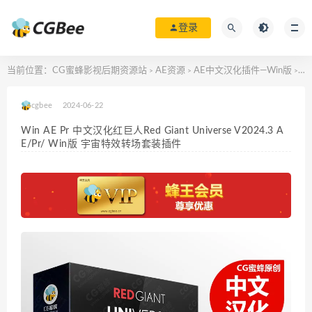
登录
当前位置：
CG蜜蜂影视后期资源站
AE资源
AE中文汉化插件—Win版
Wi
>
>
>
cgbee
2024-06-22
Win AE Pr 中文汉化红巨人Red Giant Universe V2024.3 A
E/Pr/ Win版 宇宙特效转场套装插件