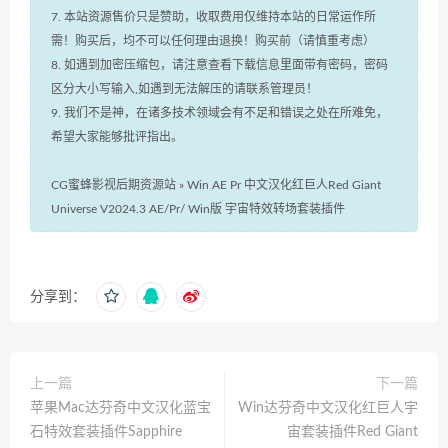
7. 本站资源售价只是赞助，收取费用仅维持本站的日常运作所
需！购买后，均不可以任何理由退换！购买前（请慎重考虑）
8. 如遇到加密压缩包，请注意查看下载信息里面带有密码，密码
区分大小写输入,如遇到无法解压的请联系管理员！
9. 我们不是神，在诸多技术领域会有不足和错误之处在所难免，
希望大家能够批评指出。
CG蜜蜂影视后期资源站
»
Win AE Pr 中文汉化红巨人Red Giant
Universe V2024.3 AE/Pr/ Win版 宇宙特效转场套装插件
分享到：
上一篇
下一篇
苹果Mac达芬奇中文汉化蓝宝
Win达芬奇中文汉化红巨人宇
石特效套装插件Sapphire
宙套装插件Red Giant