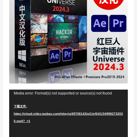
视
Media error: Format(s) not supported or source(s) not found
频
下载文件:
播
https://cloud.video.taobao.com//play/u/49708143/p/1/e/6/t/1/34988273203
放
0.mp4?_=1
器