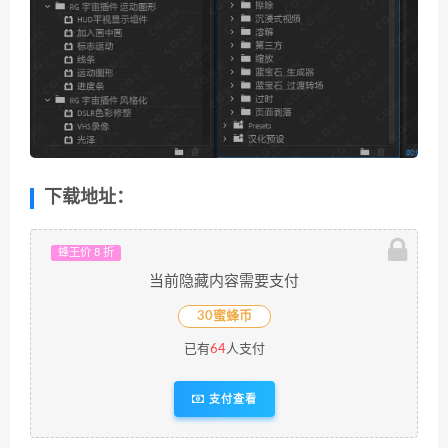
下载地址：
蜂王价 8 折
当前隐藏内容需要支付
30蜜蜂币
已有
64
人支付
支付查看