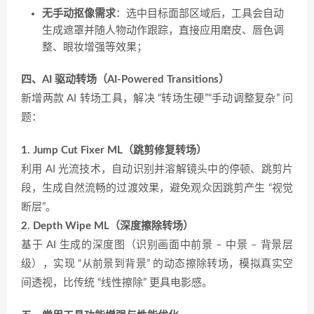
无手动抠像需求
：选中目标面部区域后，工具会自动
生成遮罩并随人物动作跟踪，直接应用磨皮、唇色调
整、眼妆增强等效果；
四、AI 驱动转场（AI-Powered Transitions）
新增两款 AI 转场工具，解决 “转场生硬”“手动调整复杂” 问
题：
1. Jump Cut Fixer ML（跳剪修复转场）
利用 AI 光流技术，自动识别并溶解镜头中的停顿、跳剪片
段，生成自然流畅的过渡效果，避免观众因跳剪产生 “视觉
断层”。
2. Depth Wipe ML（深度擦除转场）
基于 AI 生成的深度图（识别画面中前景 – 中景 – 背景层
级），实现 “从前景到背景” 的动态擦除转场，模拟真实空
间透视，比传统 “线性擦除” 更具电影感。