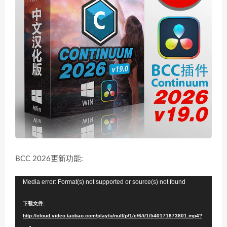
BCC 2026更新功能:
视
Media error: Format(s) not supported or source(s) not found
频
下载文件:
播
http://cloud.video.taobao.com/play/u/null/p/1/e/6/t/1/540171873801.mp4?
放