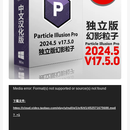
视
Media error: Format(s) not supported or source(s) not found
频
下载文件:
播
https://cloud.video.taobao.com/play/u/null/p/1/e/6/t/1/452571675688.mp4
放
?_=1
器