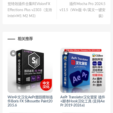
觉特效插件合集REVisionFX
插件Mocha Pro 2024.5
Effections Plus v2303（支持
v11.5（Win版 中/英文一键安
Intel+M1 M2 M3）
装）
相关推荐
Win中文汉化AePr跟踪擦除插
AePr Translator汉化管家 插件
件Boris FX Silhouette Paint20
+脚本Hook汉化工具 (支持Ae
20.5.6
Pr 2019-2026.x)