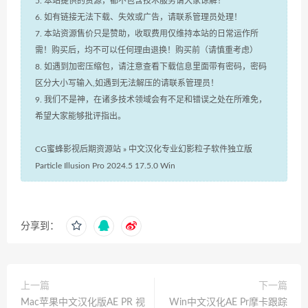
5. 本站提供的资源，都不包含技术服务请大家谅解！
6. 如有链接无法下载、失效或广告，请联系管理员处理！
7. 本站资源售价只是赞助，收取费用仅维持本站的日常运作所
需！购买后，均不可以任何理由退换！购买前（请慎重考虑）
8. 如遇到加密压缩包，请注意查看下载信息里面带有密码，密码
区分大小写输入,如遇到无法解压的请联系管理员！
9. 我们不是神，在诸多技术领域会有不足和错误之处在所难免，
希望大家能够批评指出。
CG蜜蜂影视后期资源站
»
中文汉化专业幻影粒子软件独立版
Particle Illusion Pro 2024.5 17.5.0 Win
分享到：
上一篇
下一篇
Mac苹果中文汉化版AE PR 视
Win中文汉化AE Pr摩卡跟踪