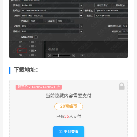
下载地址：
蜂王价 7.1428571428571 折
当前隐藏内容需要支付
28蜜蜂币
已有
35
人支付
支付查看