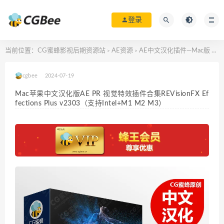
登录
当前位置：
CG蜜蜂影视后期资源站
AE资源
AE中文汉化插件—Mac版
Ma
>
>
>
cgbee
2024-07-19
Mac苹果中文汉化版AE PR 视觉特效插件合集REVisionFX Ef
fections Plus v2303（支持Intel+M1 M2 M3）