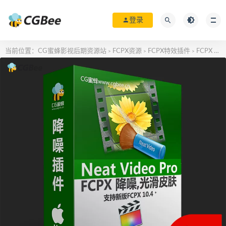
登录
当前位置：
CG蜜蜂影视后期资源站
FCPX资源
FCPX特效插件
FCPX 专业视频降噪 皮肤光滑 美容插件NeatVideo 系统10.13-10.15
>
>
>