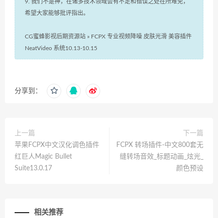
9. 我们不是神，在诸多技术领域会有不足和错误之处在所难免，
希望大家能够批评指出。
CG蜜蜂影视后期资源站
»
FCPX 专业视频降噪 皮肤光滑 美容插件
NeatVideo 系统10.13-10.15
分享到：
上一篇
下一篇
苹果FCPX中文汉化调色插件
FCPX 转场插件-中文800套无
红巨人Magic Bullet
缝转场音效_标题动画_炫光_
Suite13.0.17
颜色预设
相关推荐