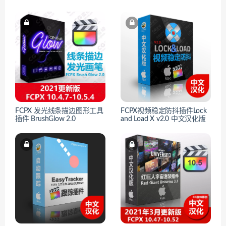
FCPX 发光线条描边图形工具
FCPX视频稳定防抖插件Lock
插件 BrushGlow 2.0
and Load X v2.0 中文汉化版