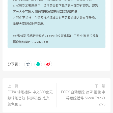
8. 如遇到加密压缩包，请注意查看下载信息里面带有密码，密码
区分大小写输入,如遇到无法解压的请联系管理员！
9. 我们不是神，在诸多技术领域会有不足和错误之处在所难免，
希望大家能够批评指出。
CG蜜蜂影视后期资源站
»
FCPX中文汉化插件 三维空间 图片视差
摄像机动画ProParallax 1.0
分享到：
上一篇
下一篇
FCPX 转场插件-中文800套无
FCPX 自动跟踪 遮罩 抠像 字
缝转场音效_标题动画_炫光_
幕跟踪插件 SliceX TrackX
颜色预设
2.95