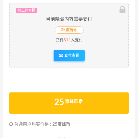
蜂王价 8 折
当前隐藏内容需要支付
25蜜蜂币
已有
314
人支付
支付查看
25
蜜蜂币
普通用户购买价格 :
25蜜蜂币