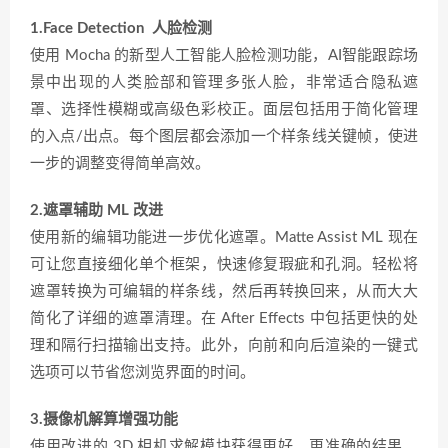
1.Face Detection 人脸检测
使用 Mocha 的新型人工智能人脸检测功能，AI智能跟踪场
景中出现的人类脸部和管理多张人脸，非常适合隐私遮
罩、选择性模糊或高级色彩校正。面层包括用于简化管理
的入点/出点。每个图层都会添加一个样条线关键帧，使进
一步的调整变得简单高效。
2.遮罩辅助 ML 改进
使用新的编辑功能进一步优化遮罩。Matte Assist ML 现在
可让您直接细化单个框架，快速修复瑕疵和孔洞。轻松将
遮罩转换为可编辑的样条线，然后再转换回来，从而大大
简化了详细的遮罩清理。在 After Effects 中包括更快的处
理和隔行扫描输出支持。此外，向前和向后渲染的一键式
选项可以节省您浏览界面的时间。
3.摄像机解算增强功能
使用改进的 3D 相机求解模块获得更好、更准确的结果。