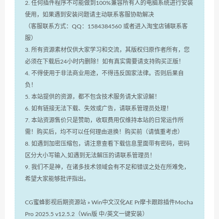
2. 任何插件程序不可能做到100%兼容所有人的电脑系统进行安装
使用，如果遇到安装问题请主动联系客服协助解决
（客服联系方式：QQ：1584384560 或者进入淘宝店铺联系客
服）
3. 所有资源素材仅供大家学习和交流，其版权归原作者所有，您
必须在下载后24小时内删除！如有真实需要请支持购买正版！
4. 不得使用于非法商业用途，不得违反国家法律。否则后果自
负！
5. 本站提供的资源，都不包含技术服务请大家谅解！
6. 如有链接无法下载、失效或广告，请联系管理员处理！
7. 本站资源售价只是赞助，收取费用仅维持本站的日常运作所
需！购买后，均不可以任何理由退换！购买前（请慎重考虑）
8. 如遇到加密压缩包，请注意查看下载信息里面带有密码，密码
区分大小写输入,如遇到无法解压的请联系管理员！
9. 我们不是神，在诸多技术领域会有不足和错误之处在所难免，
希望大家能够批评指出。
CG蜜蜂影视后期资源站
»
Win中文汉化AE Pr摩卡跟踪插件Mocha
Pro 2025.5 v12.5.2（Win版 中/英文一键安装）