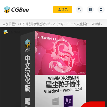
登录
当前位置：
CG蜜蜂影视后期资源站
AE资源
AE中文汉化插件—Win版
AE
>
>
>