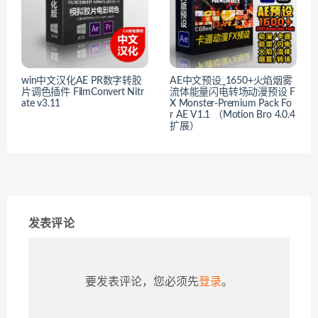
win中文汉化AE PR数字转胶
AE中文预设_1650+火焰烟雾
片调色插件 FilmConvert Nitr
流体能量闪电转场动漫预设 F
ate v3.11
X Monster-Premium Pack Fo
r AE V1.1 （Motion Bro 4.0.4
扩展）
发表评论
要发表评论，您必须先
登录
。