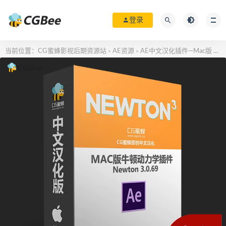
登录
当前位置：
CG蜜蜂影视后期资源站
AE资源
AE中文汉化插件—Mac版
苹果
>
>
>