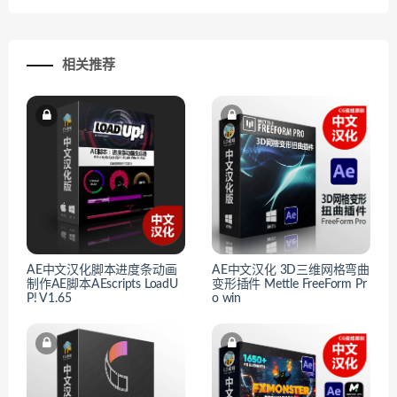
相关推荐
AE中文汉化脚本进度条动画
AE中文汉化 3D三维网格弯曲
制作AE脚本AEscripts LoadU
变形插件 Mettle FreeForm Pr
P! V1.65
o win