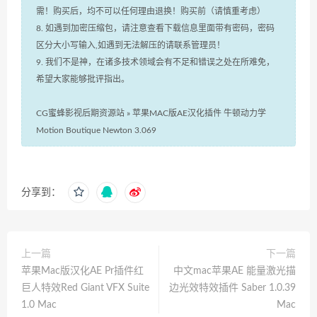
需！购买后，均不可以任何理由退换！购买前（请慎重考虑）
8. 如遇到加密压缩包，请注意查看下载信息里面带有密码，密码
区分大小写输入,如遇到无法解压的请联系管理员！
9. 我们不是神，在诸多技术领域会有不足和错误之处在所难免，
希望大家能够批评指出。
CG蜜蜂影视后期资源站
»
苹果MAC版AE汉化插件 牛顿动力学
Motion Boutique Newton 3.069
分享到：
上一篇
下一篇
苹果Mac版汉化AE Pr插件红
中文mac苹果AE 能量激光描
巨人特效Red Giant VFX Suite
边光效特效插件 Saber 1.0.39
1.0 Mac
Mac