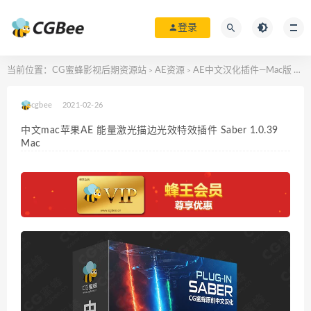
登录
当前位置：
CG蜜蜂影视后期资源站
AE资源
AE中文汉化插件—Mac版
中文
>
>
>
cgbee
2021-02-26
中文mac苹果AE 能量激光描边光效特效插件 Saber 1.0.39
Mac