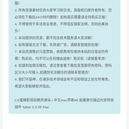
服）
3. 所有资源素材仅供大家学习和交流，其版权归原作者所有，您
必须在下载后24小时内删除！如有真实需要请支持购买正版！
4. 不得使用于非法商业用途，不得违反国家法律。否则后果自
负！
5. 本站提供的资源，都不包含技术服务请大家谅解！
6. 如有链接无法下载、失效或广告，请联系管理员处理！
7. 本站资源售价只是赞助，收取费用仅维持本站的日常运作所
需！购买后，均不可以任何理由退换！购买前（请慎重考虑）
8. 如遇到加密压缩包，请注意查看下载信息里面带有密码，密码
区分大小写输入,如遇到无法解压的请联系管理员！
9. 我们不是神，在诸多技术领域会有不足和错误之处在所难免，
希望大家能够批评指出。
CG蜜蜂影视后期资源站
»
中文mac苹果AE 能量激光描边光效特效
插件 Saber 1.0.39 Mac