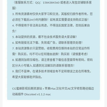
（客服联系方式：QQ：1584384560 或者进入淘宝店铺联系客
服）
3. 所有资源素材仅供大家学习和交流，其版权归原作者所有，您
必须在下载后24小时内删除！如有真实需要请支持购买正版！
4. 不得使用于非法商业用途，不得违反国家法律。否则后果自
负！
5. 本站提供的资源，都不包含技术服务请大家谅解！
6. 如有链接无法下载、失效或广告，请联系管理员处理！
7. 本站资源售价只是赞助，收取费用仅维持本站的日常运作所
需！购买后，均不可以任何理由退换！购买前（请慎重考虑）
8. 如遇到加密压缩包，请注意查看下载信息里面带有密码，密码
区分大小写输入,如遇到无法解压的请联系管理员！
9. 我们不是神，在诸多技术领域会有不足和错误之处在所难免，
希望大家能够批评指出。
CG蜜蜂影视后期资源站
»
苹果Mac汉化中文AE文字修剪路径描边
动画插件 Discotext v1.1.2 mac