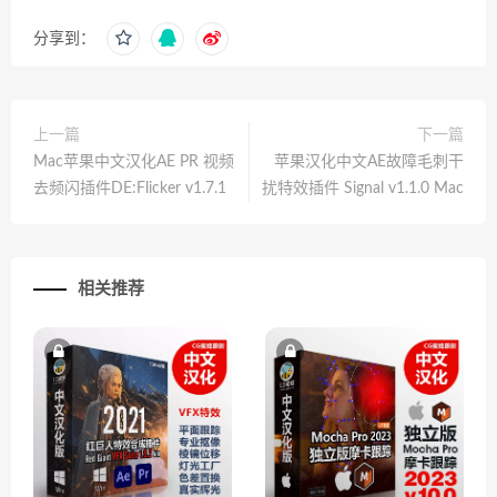
分享到：
上一篇
下一篇
Mac苹果中文汉化AE PR 视频
苹果汉化中文AE故障毛刺干
去频闪插件DE:Flicker v1.7.1
扰特效插件 Signal v1.1.0 Mac
相关推荐