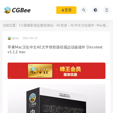
登录
当前位置：
CG蜜蜂影视后期资源站
AE资源
AE中文汉化插件—Mac版
苹果
>
>
>
cgbee
2021-04-23
苹果Mac汉化中文AE文字修剪路径描边动画插件 Discotext
v1.1.2 mac