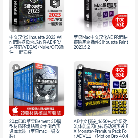
中文汉化Silhouette 2023 Wi
苹果Mac中文汉化AE PR跟踪
n 跟踪抠像合成软件AE/PR/
擦除画笔插件Silhouette Paint
达芬奇/VEGAS/Nuke/OFX插
2020.5.2
件 一键安装
20套E3D苹果Element 3D模
AE中文预设_1650+火焰烟雾
型材质环境贴图文字倒角预
流体能量闪电转场动漫预设 F
设库套装（苹果mac一键安
X Monster-Premium Pack Fo
装）
r AE V1.1 （Motion Bro 4.0.4