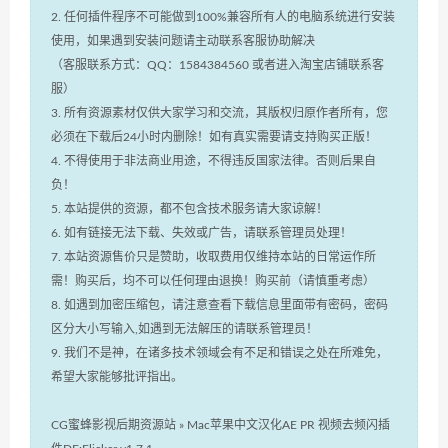
2. 任何插件程序不可能做到100%兼容所有人的电脑系统进行安装
使用，如果遇到安装问题请主动联系客服协助解决
（客服联系方式：QQ：1584384560 或者进入淘宝店铺联系客
服）
3. 所有资源素材仅供大家学习和交流，其版权归原作者所有，您
必须在下载后24小时内删除！如有真实需要请支持购买正版！
4. 不得使用于非法商业用途，不得违反国家法律。否则后果自
负！
5. 本站提供的资源，都不包含技术服务请大家谅解！
6. 如有链接无法下载、失效或广告，请联系管理员处理！
7. 本站资源售价只是赞助，收取费用仅维持本站的日常运作所
需！购买后，均不可以任何理由退换！购买前（请慎重考虑）
8. 如遇到加密压缩包，请注意查看下载信息里面带有密码，密码
区分大小写输入,如遇到无法解压的请联系管理员！
9. 我们不是神，在诸多技术领域会有不足和错误之处在所难免，
希望大家能够批评指出。
CG蜜蜂影视后期资源站
»
Mac苹果中文汉化AE PR 视频去频闪插