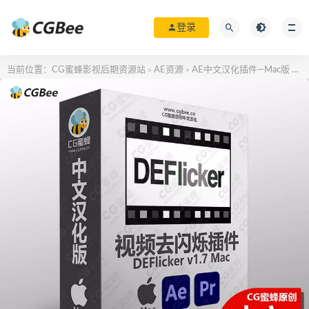
登录
当前位置：
CG蜜蜂影视后期资源站
AE资源
AE中文汉化插件—Mac版
Ma
>
>
>