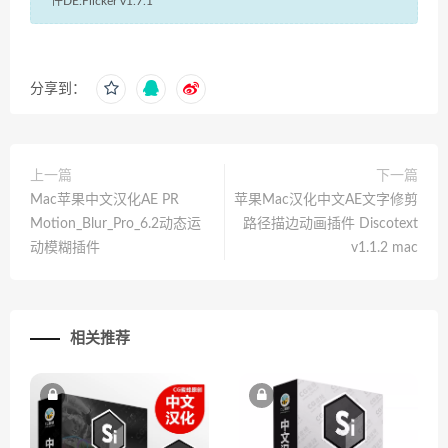
件DE:Flicker v1.7.1
分享到：
上一篇
下一篇
Mac苹果中文汉化AE PR
苹果Mac汉化中文AE文字修剪
Motion_Blur_Pro_6.2动态运
路径描边动画插件 Discotext
动模糊插件
v1.1.2 mac
相关推荐