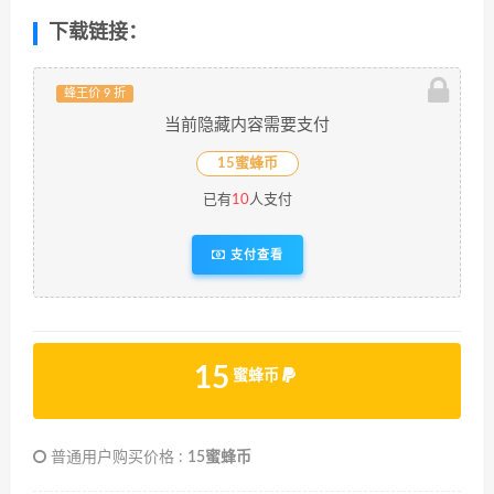
下载链接：
蜂王价 9 折
当前隐藏内容需要支付
15蜜蜂币
已有
10
人支付
支付查看
15
蜜蜂币
普通用户购买价格 :
15蜜蜂币