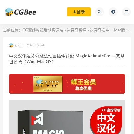
登录
当前位置：
CG蜜蜂影视后期资源站
达芬奇资源
达芬奇插件 — Mac版
中文
>
>
>
cgbee
2025-02-24
中文汉化达芬奇魔法动画插件预设 MagicAnimatePro – 完整
包套装（Win+MacOS）