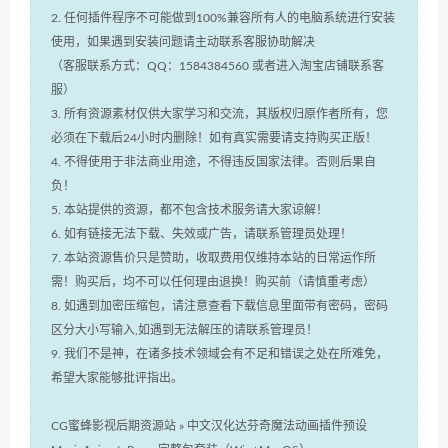
2. 任何插件程序不可能做到100%兼容所有人的电脑系统进行安装
使用，如果遇到安装问题请主动联系客服协助解决
（客服联系方式：QQ：1584384560 或者进入淘宝店铺联系客
服）
3. 所有资源素材仅供大家学习和交流，其版权归原作者所有，您
必须在下载后24小时内删除！如有真实需要请支持购买正版！
4. 不得使用于非法商业用途，不得违反国家法律。否则后果自
负！
5. 本站提供的资源，都不包含技术服务请大家谅解！
6. 如有链接无法下载、失效或广告，请联系管理员处理！
7. 本站资源售价只是赞助，收取费用仅维持本站的日常运作所
需！购买后，均不可以任何理由退换！购买前（请慎重考虑）
8. 如遇到加密压缩包，请注意查看下载信息里面带有密码，密码
区分大小写输入,如遇到无法解压的请联系管理员！
9. 我们不是神，在诸多技术领域会有不足和错误之处在所难免，
希望大家能够批评指出。
CG蜜蜂影视后期资源站
»
中文汉化达芬奇魔法动画插件预设