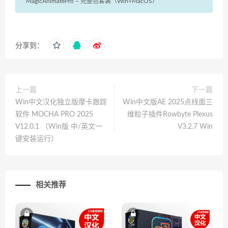
MagicAnimatePro – 完整包套装（Win+MacOS）
分享到：
上一篇
下一篇
Win中文汉化独立版摩卡跟踪
Win中文版AE 2025点线面三
软件 MOCHA PRO 2025
维粒子插件Rowbyte Plexus
V12.0.1 （Win版 中/英文一
V3.2.7 Win
键安装运行）
相关推荐