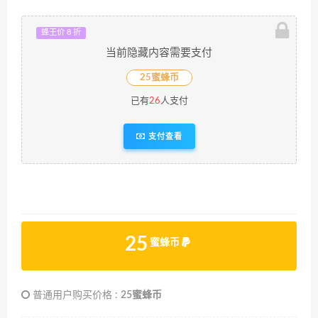
蜂王价 8 折
当前隐藏内容需要支付
25蜜蜂币
已有
26
人支付
支付查看
25
蜜蜂币
普通用户购买价格 :
25蜜蜂币