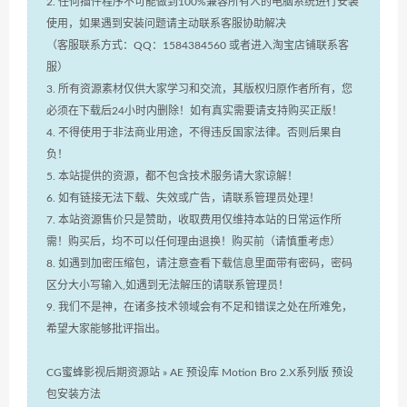
2. 任何插件程序不可能做到100%兼容所有人的电脑系统进行安装
使用，如果遇到安装问题请主动联系客服协助解决
（客服联系方式：QQ：1584384560 或者进入淘宝店铺联系客
服）
3. 所有资源素材仅供大家学习和交流，其版权归原作者所有，您
必须在下载后24小时内删除！如有真实需要请支持购买正版！
4. 不得使用于非法商业用途，不得违反国家法律。否则后果自
负！
5. 本站提供的资源，都不包含技术服务请大家谅解！
6. 如有链接无法下载、失效或广告，请联系管理员处理！
7. 本站资源售价只是赞助，收取费用仅维持本站的日常运作所
需！购买后，均不可以任何理由退换！购买前（请慎重考虑）
8. 如遇到加密压缩包，请注意查看下载信息里面带有密码，密码
区分大小写输入,如遇到无法解压的请联系管理员！
9. 我们不是神，在诸多技术领域会有不足和错误之处在所难免，
希望大家能够批评指出。
CG蜜蜂影视后期资源站
»
AE 预设库 Motion Bro 2.X系列版 预设
包安装方法