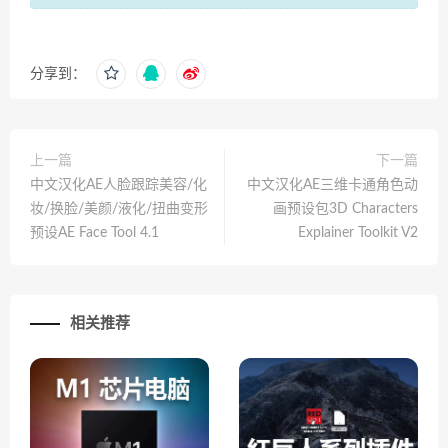
分享到：
上一篇
下一篇
中文汉化AE人脸跟踪美容/化
中文汉化AE三维卡通角色动
妆/换脸/美颜/液化/扭曲变形
画预设包3D Characters
预设AE Face Tool 4.1
Explainer Toolkit V2
相关推荐