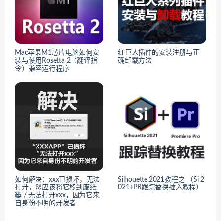
Mac苹果M1芯片电脑如何安
红巨人插件的安装注册与正
装与使用Rosetta 2（翻译指
确卸载方法
令）兼容运行程序
如何解决：xxx已损坏，无法
Silhouette.2021教程之 （Si 2
打开，您应该将它移到废纸
021+PR跟踪替换插入教程）
篓 / 无法打开xxx，因为它来
自身份不明的开发者