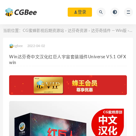
登录
当前位置：
CG蜜蜂影视后期资源站
达芬奇资源
达芬奇插件 — Win版
Wi
>
>
>
cgbee
2022-04-02
Win达芬奇中文汉化红巨人宇宙套装插件Universe V5.1 OFX
win