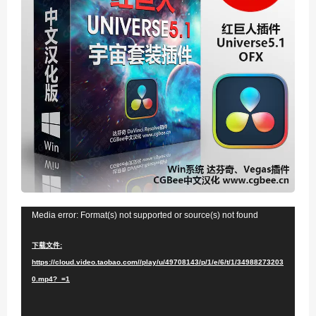
视
Media error: Format(s) not supported or source(s) not found
频
下载文件:
播
https://cloud.video.taobao.com//play/u/49708143/p/1/e/6/t/1/34988273203
放
0.mp4?_=1
器