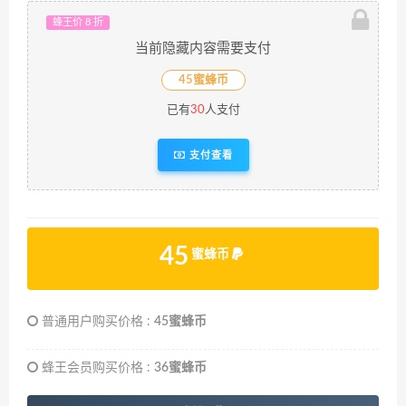
蜂王价 8 折
当前隐藏内容需要支付
45蜜蜂币
已有
30
人支付
支付查看
45
蜜蜂币
普通用户购买价格 :
45蜜蜂币
蜂王会员购买价格 :
36蜜蜂币