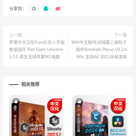
分享到：
上一篇
下一篇
苹果中文汉化Fcpx红巨人宇宙
Win中文版AE点线面三维粒子
套装插件 Red Giant Universe
插件Rowbyte Plexus V3.2.4
5.1.0 原生支持苹果M1电脑
Win 支持AE 2022多帧渲染
相关推荐