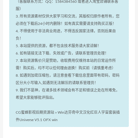
（客服联系方式：QQ：1584384560 或者进入淘宝店铺联系客
服）
3. 所有资源素材仅供大家学习和交流，其版权归原作者所有，您
必须在下载后24小时内删除！如有真实需要请支持购买正版！
4. 不得使用于非法商业用途，不得违反国家法律。否则后果自
负！
5. 本站提供的资源，都不包含技术服务请大家谅解！
6. 如有链接无法下载、失效或广告，请联系管理员处理！
7. 本站资源售价只是赞助，收取费用仅维持本站的日常运作所
需！购买后，均不可以任何理由退换！购买前（请慎重考虑）
8. 如遇到加密压缩包，请注意查看下载信息里面带有密码，密码
区分大小写输入,如遇到无法解压的请联系管理员！
9. 我们不是神，在诸多技术领域会有不足和错误之处在所难免，
希望大家能够批评指出。
CG蜜蜂影视后期资源站
»
Win达芬奇中文汉化红巨人宇宙套装插
件Universe V5.1 OFX win