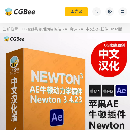
登录
当前位置：
CG蜜蜂影视后期资源站
AE资源
AE中文汉化插件—Mac版
苹果
>
>
>