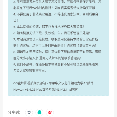
3. 所有资源素材仅供大家学习和交流，其版权归原作者所有，您
必须在下载后24小时内删除！如有真实需要请支持购买正版！
4. 不得使用于非法商业用途，不得违反国家法律。否则后果自
负！
5. 本站提供的资源，都不包含技术服务请大家谅解！
6. 如有链接无法下载、失效或广告，请联系管理员处理！
7. 本站资源售价只是赞助，收取费用仅维持本站的日常运作所
需！购买后，均不可以任何理由退换！购买前（请慎重考虑）
8. 如遇到加密压缩包，请注意查看下载信息里面带有密码，密码
区分大小写输入,如遇到无法解压的请联系管理员！
9. 我们不是神，在诸多技术领域会有不足和错误之处在所难免，
希望大家能够批评指出。
CG蜜蜂影视后期资源站
»
苹果中文汉化牛顿动力学AE插件
Newton v3.4.23 Mac支持苹果M1,M2,Intel芯片
分享到：