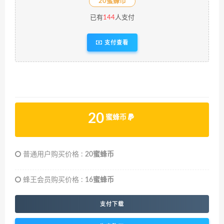
20蜜蜂币
已有
144
人支付
支付查看
20
蜜蜂币
普通用户购买价格 :
20蜜蜂币
蜂王会员购买价格 :
16蜜蜂币
支付下载